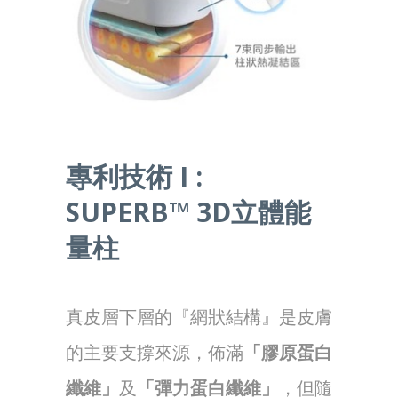
專利技術 I :
SUPERB
™ 3D
立體能
量
柱
真皮層下層的『網狀結構』是皮膚
的主要支撐來源，佈滿
「膠原蛋白
纖維」
及
「彈力蛋白纖維」
，但隨