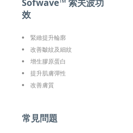
Sofwave
™
索夫
波
功
效
緊緻提升輪廓
改善皺紋及細紋
增生膠原蛋白
提升肌膚彈性
改善膚質
常見問題