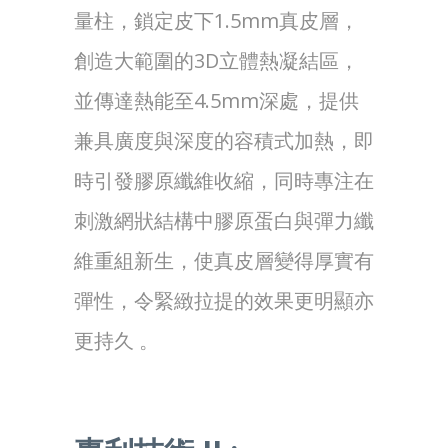
量柱，鎖定皮下1.5mm真皮層，
創造大範圍的3D立體熱凝結區，
並傳達熱能至4.5mm深處，提供
兼具廣度與深度的容積式加熱，即
時引發膠原纖維收縮，同時專注在
刺激網狀結構中膠原蛋白與彈力纖
維重組新生，使真皮層變得厚實有
彈性，令緊緻拉提的效果更明顯亦
更持久 。