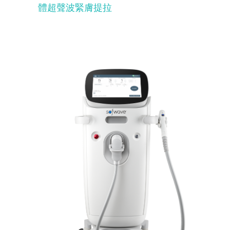
體超聲波緊膚提拉